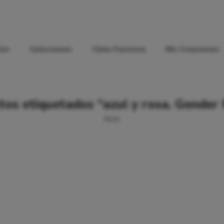
icio
Colecciones
Cómo Funciona
Mis Creaciones
os etiquetados “azul y rosa. Gender
Inicio