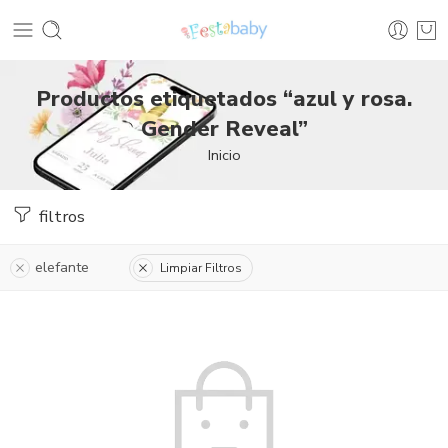
Productos etiquetados “azul y rosa.
Gender Reveal”
Inicio
filtros
elefante
Limpiar Filtros