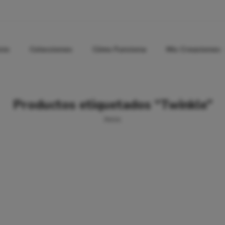
icio
Colecciones
Cómo Funciona
Mis Creaciones
Productos etiquetados “Twinkle”
Inicio
Twinkle Twinkle: Celebrando el Nacimiento