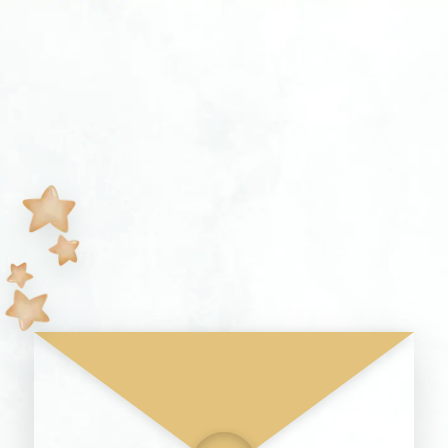
CUENTA REGRESIVA PARA EL GRAN DÍA
00
00
00
DÍAS
HORAS
MINS
Sábado. 14 de marzo
12:30
Agregar al calendario
Jardín Campestre
Jardín Campestre 17, 3a. Cerrada Hidalgo 17,
Cuajimalpa, 05000 Ciudad de México, CDMX,
México